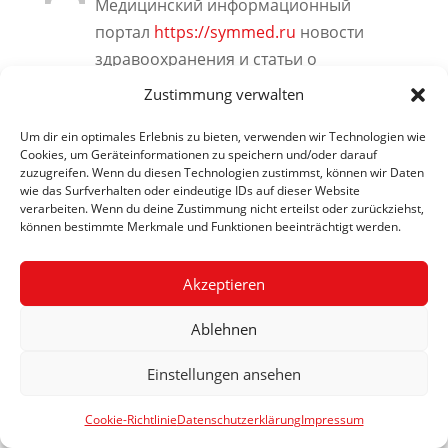
Медицинский информационный
портал
https://symmed.ru
новости
здравоохранения и статьи о
современных методах лечения:
Zustimmung verwalten
хирургия, ЭКО, офтальмология и
Um dir ein optimales Erlebnis zu bieten, verwenden wir Technologien wie
профилактика заболеваний.
Cookies, um Geräteinformationen zu speichern und/oder darauf
zuzugreifen. Wenn du diesen Technologien zustimmst, können wir Daten
wie das Surfverhalten oder eindeutige IDs auf dieser Website
verarbeiten. Wenn du deine Zustimmung nicht erteilst oder zurückziehst,
mcmltd 34
am 16. Mai 2026 um 21:48
können bestimmte Merkmale und Funktionen beeinträchtigt werden.
Информационный ресурс
https://mcmltd.ru
посвященный
Akzeptieren
строительным технологиям, монтажу
Ablehnen
сэндвич-панелей и пассивной
огнезащите металлоконструкций с
Einstellungen ansehen
использованием специализированных
систем Promat.
Cookie-Richtlinie
Datenschutzerklärung
Impressum